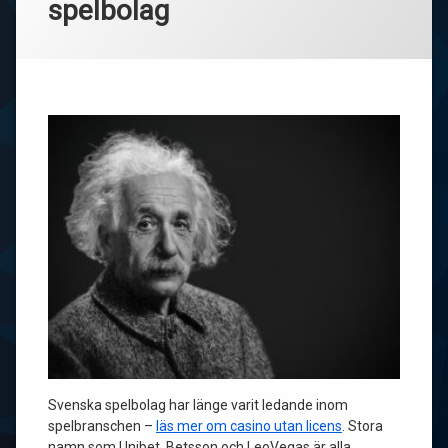
spelbolag
Svenska spelbolag har länge varit ledande inom
spelbranschen –
läs mer om casino utan licens
. Stora
namn som Unibet, Betsson och LeoVegas är alla