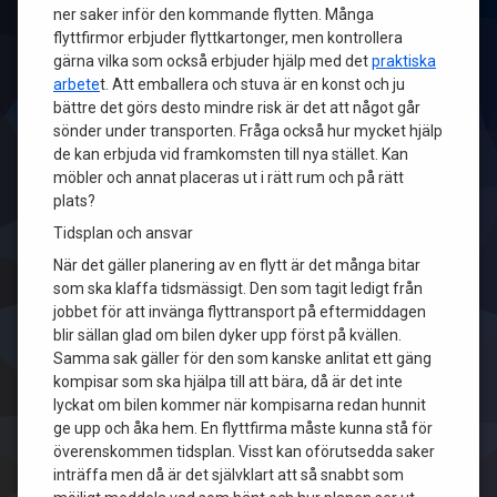
ner saker inför den kommande flytten. Många
flyttfirmor erbjuder flyttkartonger, men kontrollera
gärna vilka som också erbjuder hjälp med det
praktiska
arbete
t. Att emballera och stuva är en konst och ju
bättre det görs desto mindre risk är det att något går
sönder under transporten. Fråga också hur mycket hjälp
de kan erbjuda vid framkomsten till nya stället. Kan
möbler och annat placeras ut i rätt rum och på rätt
plats?
Tidsplan och ansvar
När det gäller planering av en flytt är det många bitar
som ska klaffa tidsmässigt. Den som tagit ledigt från
jobbet för att invänga flyttransport på eftermiddagen
blir sällan glad om bilen dyker upp först på kvällen.
Samma sak gäller för den som kanske anlitat ett gäng
kompisar som ska hjälpa till att bära, då är det inte
lyckat om bilen kommer när kompisarna redan hunnit
ge upp och åka hem. En flyttfirma måste kunna stå för
överenskommen tidsplan. Visst kan oförutsedda saker
inträffa men då är det självklart att så snabbt som