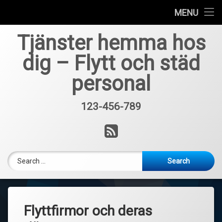
Så börjar du spela poker online
MENU
Skip
En introduktion till svenska spelbolag
Tjänster hemma hos
to
content
dig – Flytt och städ
Hur man målar en inomhusvägg
personal
Faktorer att överväga
123-456-789
Lösningar för en stressfri flyttdag
Tel:
RSS
Search for:
Flyttfirmor och deras