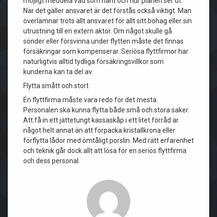
möjligt meddela vad som hänt och hur planen ser ut.
När det gäller ansvaret är det förstås också viktigt. Man
överlämnar trots allt ansvaret för allt sitt bohag eller sin
utrustning till en extern aktör. Om något skulle gå
sönder eller försvinna under flytten måste det finnas
försäkringar som kompenserar. Seriösa flyttfirmor har
naturligtvis alltid tydliga försäkringsvillkor som
kunderna kan ta del av.
Flytta smått och stort
En flyttfirma måste vara redo för det mesta.
Personalen ska kunna flytta både små och stora saker.
Att få in ett jättetungt kassaskåp i ett litet förråd är
något helt annat än att förpacka kristallkrona eller
förflytta lådor med ömtåligt porslin. Med rätt erfarenhet
och teknik går dock allt att lösa för en seriös flyttfirma
och dess personal.