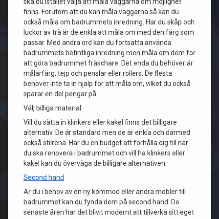
ska du istället välja att måla väggarna om möjlighet
finns. Förutom att du kan måla väggarna så kan du
också måla om badrummets inredning. Har du skåp och
luckor av trä är de enkla att måla om med den färg som
passar. Med andra ord kan du fortsätta använda
badrummets befintliga inredning men måla om dem för
att göra badrummet fräschare. Det enda du behöver är
målarfärg, tejp och penslar eller rollers. De flesta
behöver inte ta in hjälp för att måla om, vilket du också
sparar en del pengar på.
Välj billiga material
Vill du sätta in klinkers eller kakel finns det billigare
alternativ. De är standard men de är enkla och därmed
också stilrena. Har du en budget att förhålla dig till när
du ska renovera i badrummet och vill ha klinkers eller
kakel kan du överväga de billigare alternativen.
Second hand
Är du i behov av en ny kommod eller andra möbler till
badrummet kan du fynda dem på second hand. De
senaste åren har det blivit modernt att tillverka sitt eget